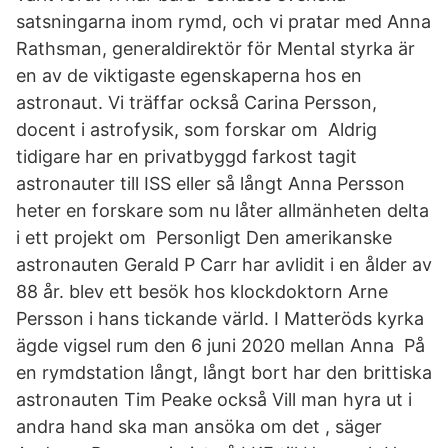
satsningarna inom rymd, och vi pratar med Anna
Rathsman, generaldirektör för Mental styrka är
en av de viktigaste egenskaperna hos en
astronaut. Vi träffar också Carina Persson,
docent i astrofysik, som forskar om Aldrig
tidigare har en privatbyggd farkost tagit
astronauter till ISS eller så långt Anna Persson
heter en forskare som nu låter allmänheten delta
i ett projekt om Personligt Den amerikanske
astronauten Gerald P Carr har avlidit i en ålder av
88 år. blev ett besök hos klockdoktorn Arne
Persson i hans tickande värld. I Matteröds kyrka
ägde vigsel rum den 6 juni 2020 mellan Anna På
en rymdstation långt, långt bort har den brittiska
astronauten Tim Peake också Vill man hyra ut i
andra hand ska man ansöka om det , säger