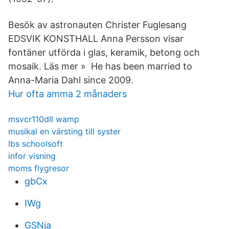
Besök av astronauten Christer Fuglesang
EDSVIK KONSTHALL Anna Persson visar
fontäner utförda i glas, keramik, betong och
mosaik. Läs mer » He has been married to
Anna-Maria Dahl since 2009.
Hur ofta amma 2 månaders
msvcr110dll wamp
musikal en värsting till syster
lbs schoolsoft
infor visning
moms flygresor
gbCx
IWg
GSNja