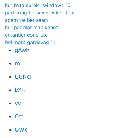
hur byta språk i windows 10
parkering korsning enkelriktat
adam tauber searx
hur paddlar man kanot
erkander concrete
bollmora gårdsväg 11
gAwh
ro
UGNcI
bXh
yv
Ott
QWx