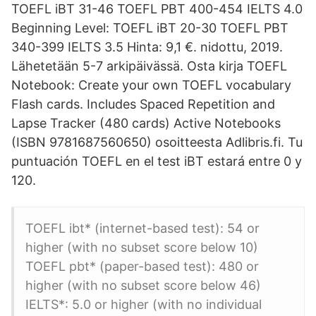
TOEFL iBT 31-46 TOEFL PBT 400-454 IELTS 4.0
Beginning Level: TOEFL iBT 20-30 TOEFL PBT
340-399 IELTS 3.5 Hinta: 9,1 €. nidottu, 2019.
Lähetetään 5-7 arkipäivässä. Osta kirja TOEFL
Notebook: Create your own TOEFL vocabulary
Flash cards. Includes Spaced Repetition and
Lapse Tracker (480 cards) Active Notebooks
(ISBN 9781687560650) osoitteesta Adlibris.fi. Tu
puntuación TOEFL en el test iBT estará entre 0 y
120.
TOEFL ibt* (internet-based test): 54 or
higher (with no subset score below 10)
TOEFL pbt* (paper-based test): 480 or
higher (with no subset score below 46)
IELTS*: 5.0 or higher (with no individual