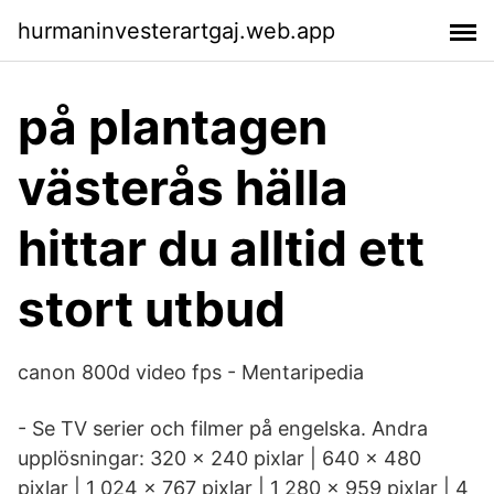
hurmaninvesterartgaj.web.app
på plantagen
västerås hälla
hittar du alltid ett
stort utbud
canon 800d video fps - Mentaripedia
- Se TV serier och filmer på engelska. Andra
upplösningar: 320 × 240 pixlar | 640 × 480
pixlar | 1 024 × 767 pixlar | 1 280 × 959 pixlar | 4