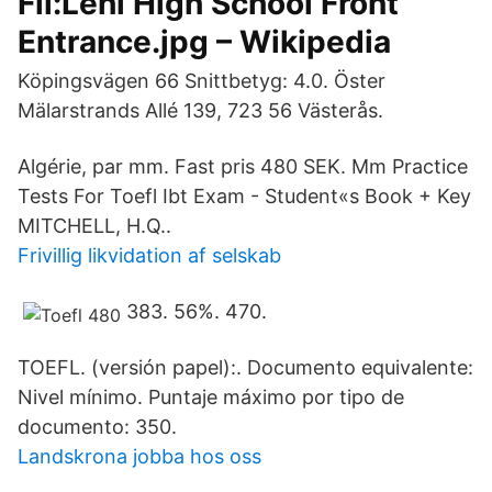
Fil:Lehi High School Front
Entrance.jpg – Wikipedia
Köpingsvägen 66 Snittbetyg: 4.0. Öster
Mälarstrands Allé 139, 723 56 Västerås.
Algérie, par mm. Fast pris 480 SEK. Mm Practice
Tests For Toefl Ibt Exam - Student«s Book + Key
MITCHELL, H.Q..
Frivillig likvidation af selskab
383. 56%. 470.
TOEFL. (versión papel):. Documento equivalente:
Nivel mínimo. Puntaje máximo por tipo de
documento: 350.
Landskrona jobba hos oss