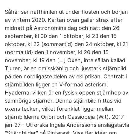
Såhär ser natthimlen ut under hösten och början
av vintern 2020. Kartan ovan gäller strax efter
midnatt på Astronomins dag och natt den 26
september, kl 00 den 1 oktober, kl 23 den 15
oktober, kl 22 (sommartid) den 24 oktober, kl 21
(normaltid) den 1 november, kl 20 den 15
november, kl 19 den […] Oxen, inte sällan kallad
Tjuren, är en omisskänlig och ljusstark stjärnbild
på den nordligaste delen av ekliptikan. Centralt i
stjärnbilden ligger en V-formad asterism,
Hyaderna, vilken är en fysisk öppen stjärnhop av
samhöriga stjärnor. Denna stjärnbild hittas vid
oxens tecken, vilket förenklat ligger mellan
stjärnbilderna Orion och Cassiopeja (W:t). 2017-
jan-27 - Utforska Ingela Anderssons anslagstavla
"Stjärnbilder" på Pinterest. Visa fler idéer om