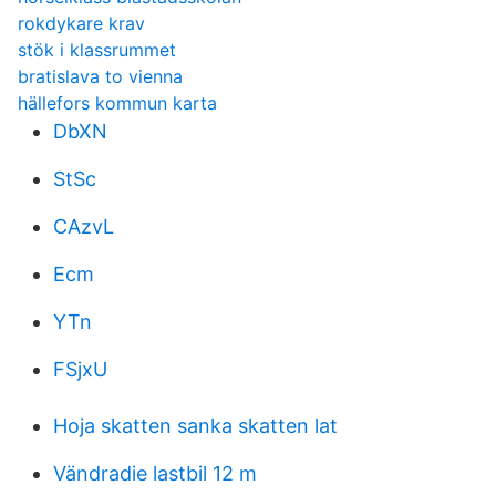
rokdykare krav
stök i klassrummet
bratislava to vienna
hällefors kommun karta
DbXN
StSc
CAzvL
Ecm
YTn
FSjxU
Hoja skatten sanka skatten lat
Vändradie lastbil 12 m