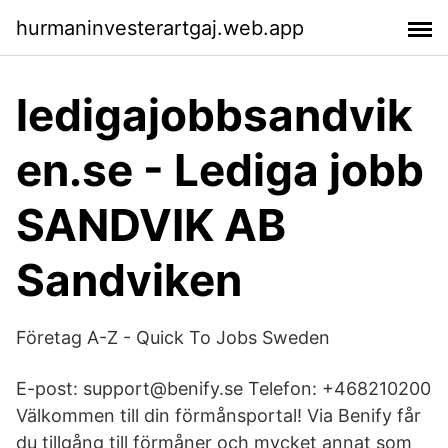
hurmaninvesterartgaj.web.app
ledigajobbsandvik
en.se - Lediga jobb
SANDVIK AB
Sandviken
Företag A-Z - Quick To Jobs Sweden
E-post: support@benify.se Telefon: +468210200
Välkommen till din förmånsportal! Via Benify får
du tillgång till förmåner och mycket annat som