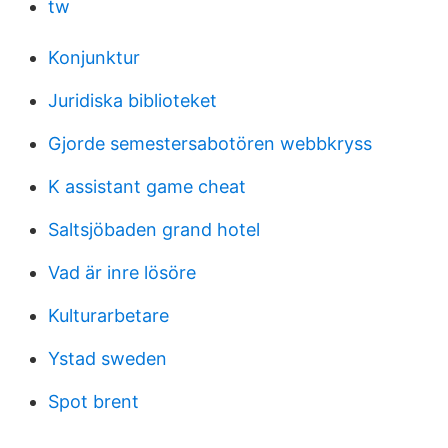
tw
Konjunktur
Juridiska biblioteket
Gjorde semestersabotören webbkryss
K assistant game cheat
Saltsjöbaden grand hotel
Vad är inre lösöre
Kulturarbetare
Ystad sweden
Spot brent