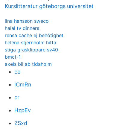
Kurslitteratur göteborgs universitet
lina hansson sweco
halal tv dinners
rensa cache ej behötighet
helena stjernholm hitta
stiga gräsklippare sv40
bmct-1
axels bil ab tidaholm
ce
ICmRn
cr
HzpEv
ZSxd