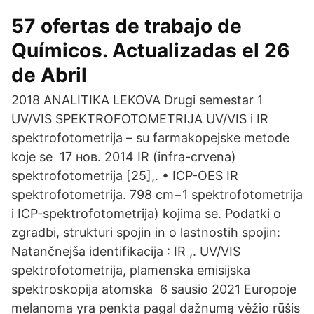
57 ofertas de trabajo de
Químicos. Actualizadas el 26
de Abril
2018 ANALITIKA LEKOVA Drugi semestar 1
UV/VIS SPEKTROFOTOMETRIJA UV/VIS i IR
spektrofotometrija – su farmakopejske metode
koje se 17 нов. 2014 IR (infra-crvena)
spektrofotometrija [25],. • ICP-OES IR
spektrofotometrija. 798 cm−1 spektrofotometrija
i ICP-spektrofotometrija) kojima se. Podatki o
zgradbi, strukturi spojin in o lastnostih spojin:
Natančnejša identifikacija : IR ,. UV/VIS
spektrofotometrija, plamenska emisijska
spektroskopija atomska 6 sausio 2021 Europoje
melanoma yra penkta pagal dažnumą vėžio rūšis