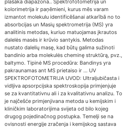
plašākā diapazonā.. Spektrofotometrija un
kolorimetrija ir paņēmieni, kurus mēs varam
izmantot molekulu identificēšanai atkarībā no to
absorbcijas un Masių spektrometrija (MS) yra
analitinis metodas, kuriuo matuojamas įkrautos
dalelės masės ir krūvio santykis. Metodas
nustato dalelių masę, kad būtų galima sužinoti
bandinio arba molekulės cheminę struktūrą, pvz.,
baltymo. Tipinė MS procedūra: Bandinys yra
pakraunamas ant MS prietaiso ir … UV
SPEKTROFOTOMETRIJA UVOD: Ultraljubičasta i
vidljiva apsorpcijska spektroskopija primjenjuje
se za kvantitativnu ali i za kvalitativnu analizu. To
je najčešće primjenjivana metoda u kemijskim i
kliničkim laboratorijima svijeta od bilo kojeg
drugog pojedinačnog postupka. Temelji se na
ovisnosti energije zračenja i kemijskog sastava