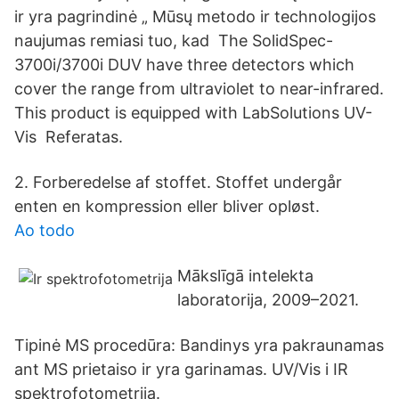
ir yra pagrindinė „ Mūsų metodo ir technologijos
naujumas remiasi tuo, kad The SolidSpec-
3700i/3700i DUV have three detectors which
cover the range from ultraviolet to near-infrared.
This product is equipped with LabSolutions UV-
Vis Referatas.
2. Forberedelse af stoffet. Stoffet undergår
enten en kompression eller bliver opløst.
Ao todo
Mākslīgā intelekta
laboratorija, 2009–2021.
Tipinė MS procedūra: Bandinys yra pakraunamas
ant MS prietaiso ir yra garinamas. UV/Vis i IR
spektrofotometrija.