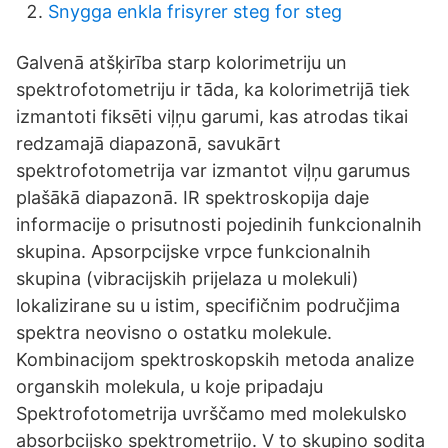
Snygga enkla frisyrer steg for steg
Galvenā atšķirība starp kolorimetriju un
spektrofotometriju ir tāda, ka kolorimetrijā tiek
izmantoti fiksēti viļņu garumi, kas atrodas tikai
redzamajā diapazonā, savukārt
spektrofotometrija var izmantot viļņu garumus
plašākā diapazonā. IR spektroskopija daje
informacije o prisutnosti pojedinih funkcionalnih
skupina. Apsorpcijske vrpce funkcionalnih
skupina (vibracijskih prijelaza u molekuli)
lokalizirane su u istim, specifičnim područjima
spektra neovisno o ostatku molekule.
Kombinacijom spektroskopskih metoda analize
organskih molekula, u koje pripadaju
Spektrofotometrija uvrščamo med molekulsko
absorbcijsko spektrometrijo. V to skupino sodita