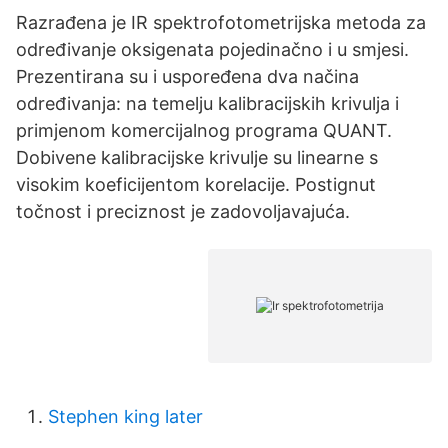
Razrađena je IR spektrofotometrijska metoda za
određivanje oksigenata pojedinačno i u smjesi.
Prezentirana su i uspoređena dva načina
određivanja: na temelju kalibracijskih krivulja i
primjenom komercijalnog programa QUANT.
Dobivene kalibracijske krivulje su linearne s
visokim koeficijentom korelacije. Postignut
točnost i preciznost je zadovoljavajuća.
Stephen king later