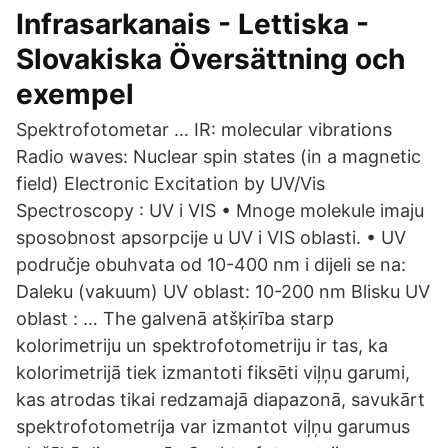
Infrasarkanais - Lettiska -
Slovakiska Översättning och
exempel
Spektrofotometar … IR: molecular vibrations
Radio waves: Nuclear spin states (in a magnetic
field) Electronic Excitation by UV/Vis
Spectroscopy : UV i VIS • Mnoge molekule imaju
sposobnost apsorpcije u UV i VIS oblasti. • UV
područje obuhvata od 10-400 nm i dijeli se na:
Daleku (vakuum) UV oblast: 10-200 nm Blisku UV
oblast : … The galvenā atšķirība starp
kolorimetriju un spektrofotometriju ir tas, ka
kolorimetrijā tiek izmantoti fiksēti viļņu garumi,
kas atrodas tikai redzamajā diapazonā, savukārt
spektrofotometrija var izmantot viļņu garumus