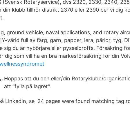
 (Svensk Rotaryservice), dvs 2320, 2330, 2340, 235
in klubb tillhör distrikt 2370 eller 2390 ber vi dig k
t.
ng, ground vehicle, naval applications, and rotary ai
IY-värld full av färg, garn, papper, lera, pärlor, tyg, 
sig du är nybörjare eller pysselproffs. Försäkring för
ör dig som vill ha en bra märkesförsäkring för din Vol
 wellnessyndromet
Hoppas att du och eller/din Rotaryklubb/organisation v
att “fylla på lagret”.
 på LinkedIn, se 24 pages were found matching tag ro