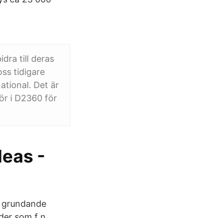
idra till deras
ss tidigare
tional. Det är
ör i D2360 för
deas -
de grundande
der som f n