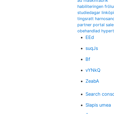
ad maskinfabrik
habiliteringen frö
studiedagar linkö
tingsratt harnosan
partner portal sal
obehandlad hypert
EEd
suqJs
Bf
vYNkQ
ZeabA
Search conso
Slapis umea