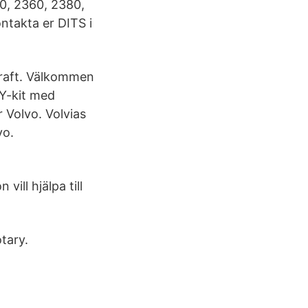
0, 2360, 2380,
ontakta er DITS i
rcraft. Välkommen
DIY-kit med
 Volvo. Volvias
vo.
ill hjälpa till
tary.