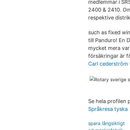
medlemmar i SRS
2400 & 2410. Om d
respektive distrik
such as fixed wi
till Panduro! En D
mycket mera vare 
försäkringar är f
Carl cederström
Se hela profilen
Språkresa tyska
spara långsiktigt