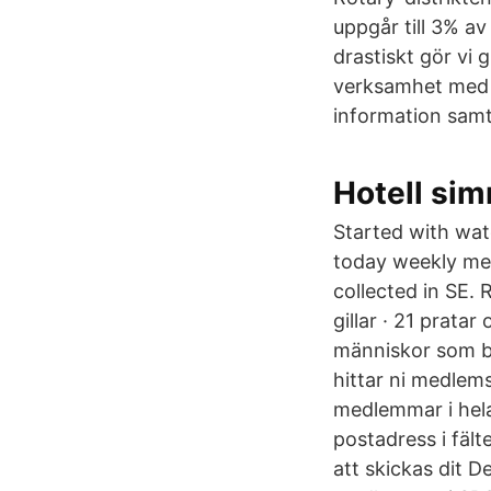
uppgår till 3% a
drastiskt gör vi
verksamhet med d
information sam
Hotell si
Started with wat
today weekly mee
collected in SE.
gillar · 21 prata
människor som br
hittar ni medlem
medlemmar i hela 
postadress i fäl
att skickas dit D