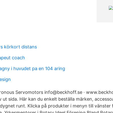
s körkort distans
apeut coach
dagny i huvudet pa en 104 aring
esign
onous Servomotors info@beckhoff.se · www.beckhof
 ut sida. Här kan du enkelt beställa märken, accessoa
ygnet runt. Klicka på produkter i menyn till vänster f
a Yrkesmentorer i Rotary Ideel Förening Bland Rotar