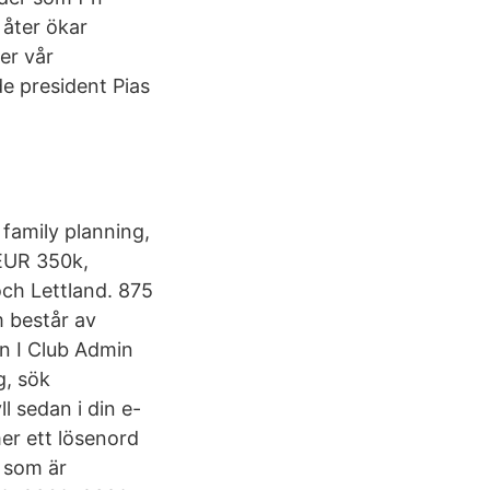
 åter ökar
er vår
e president Pias
 family planning,
 EUR 350k,
och Lettland. 875
m består av
in I Club Admin
g, sök
l sedan i din e-
er ett lösenord
e som är