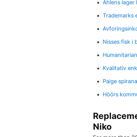
Åhlens lager
Trademarks 
Avforingsink
Nisses fisk i
Humanitarian 
Kvalitativ en
Paige spiran
Höörs kommu
Replaceme
Niko