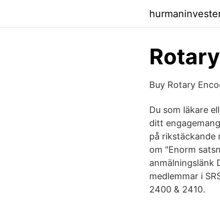
hurmaninvester
Rotary
Buy Rotary Encod
Du som läkare el
ditt engagemang 
på rikstäckande 
om "Enorm satsni
anmälningslänk D
medlemmar i SRS
2400 & 2410.