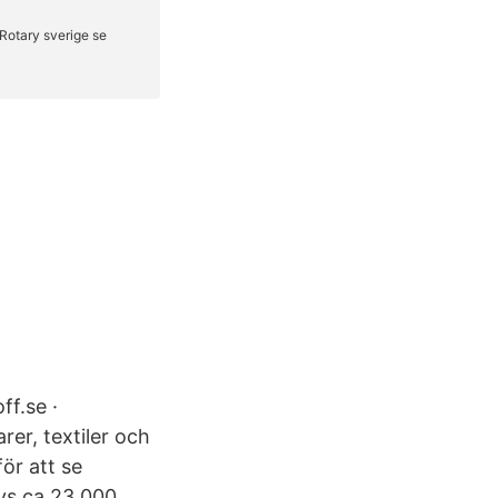
f.se ·
rer, textiler och
ör att se
ys ca 23 000