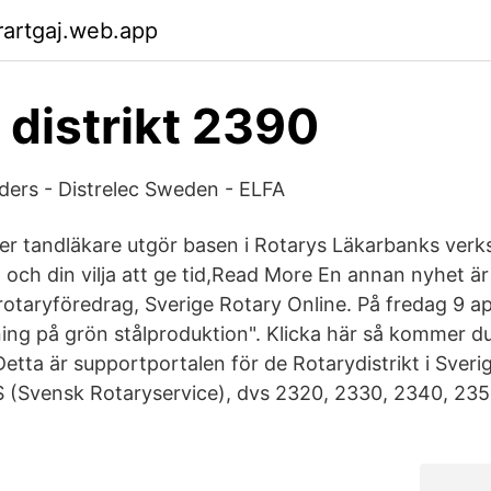
artgaj.web.app
 distrikt 2390
ers - Distrelec Sweden - ELFA
ler tandläkare utgör basen i Rotarys Läkarbanks verk
och din vilja att ge tid,Read More En annan nyhet är 
rotaryföredrag, Sverige Rotary Online. På fredag 9 ap
ng på grön stålproduktion". Klicka här så kommer du 
etta är supportportalen för de Rotarydistrikt i Sveri
 (Svensk Rotaryservice), dvs 2320, 2330, 2340, 235