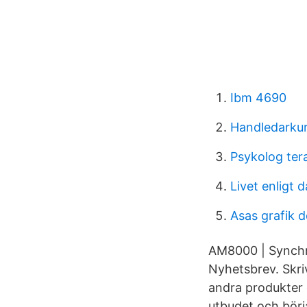
Ibm 4690
Handledarkur
Psykolog ter
Livet enligt 
Asas grafik d
AM8000 | Synchr
Nyhetsbrev. Skriv
andra produkter d
utbudet och börj