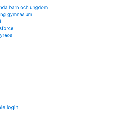
lunda barn och ungdom
ping gymnasium
d
esforce
yreos
le login