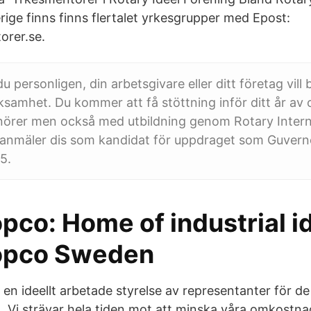
ige finns finns flertalet yrkesgrupper med Epost:
orer.se.
u personligen, din arbetsgivare eller ditt företag vill b
samhet. Du kommer att få stöttning inför ditt år av o
nörer men också med utbildning genom Rotary Interna
 anmäler dis som kandidat för uppdraget som Guvern
5.
pco: Home of industrial i
opco Sweden
v en ideellt arbetade styrelse av representanter för 
n. Vi strävar hela tiden mot att minska våra omkostna