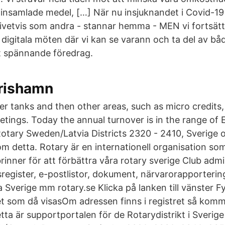
v insamlade medel, […] När nu insjuknandet i Covid-19
 givetvis som andra - stannar hemma - MEN vi fortsätt
igitala möten där vi kan se varann och ta del av båd
t spännande föredrag.
mrishamn
er tanks and then other areas, such as micro credits,
tings. Today the annual turnover is in the range of
 Rotary Sweden/Latvia Districts 2320 - 2410, Sverige 
r om detta. Rotary är en internationell organisation so
inner för att förbättra våra rotary sverige Club adm
sregister, e-postlistor, dokument, närvarorapporterin
Sverige mm rotary.se Klicka på lanken till vänster Fyl
tet som då visasOm adressen finns i registret så komm
etta är supportportalen för de Rotarydistrikt i Sverig