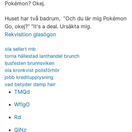
Pokémon? Okej.
Huset har två badrum, ”Och du lär mig Pokémon
Go, okej?” ”It's a deal. Ursäkta mig.
Rekvisition glasögon
ola sellert rnb
torna hällestad lanthandel brunch
ljusfesten brunnsviken
ola kronkvist polisförhör
jobb kreditupplysning
vad betyder damp hair
TMQd
WflgO
Rd
QjNz